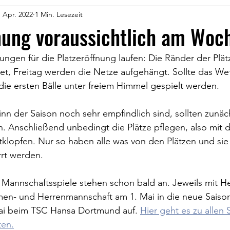
. Apr. 2022
1 Min. Lesezeit
fnung voraussichtlich am Wo
tungen für die Platzeröffnung laufen: Die Ränder der Plä
t, Freitag werden die Netze aufgehängt. Sollte das Wet
ie ersten Bälle unter freiem Himmel gespielt werden. 
inn der Saison noch sehr empfindlich sind, sollten zunäch
n. Anschließend unbedingt die Plätze pflegen, also mit
tklopfen. Nur so haben alle was von den Plätzen und sie
rrt werden.
 Mannschaftsspiele stehen schon bald an. Jeweils mit H
amen- und Herrenmannschaft am 1. Mai in die neue Saiso
ai beim TSC Hansa Dortmund auf. 
Hier geht es zu allen 
en.