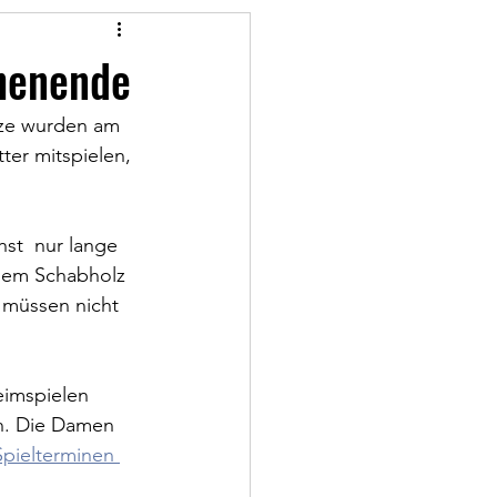
chenende
tze wurden am 
ter mitspielen, 
st  nur lange 
 dem Schabholz 
 müssen nicht 
eimspielen 
n. Die Damen 
Spielterminen 