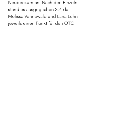
Neubeckum an. Nach den Einzeln 
stand es ausgeglichen 2:2, da 
Melissa Vennewald und Lana Lehn 
jeweils einen Punkt für den OTC 
erzielten. Leider gingen 
anschließend beide Doppel 
verloren, sodass am Ende ein 2:4 auf 
der Anzeigetafel stand.
Alle ansehen
Aktuelle Beiträge