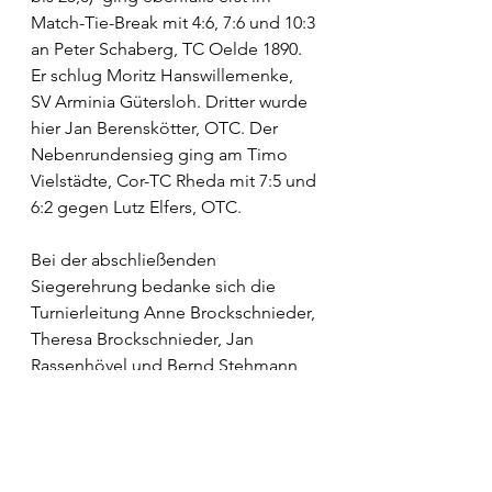
Match-Tie-Break mit 4:6, 7:6 und 10:3 
an Peter Schaberg, TC Oelde 1890. 
Er schlug Moritz Hanswillemenke, 
SV Arminia Gütersloh. Dritter wurde 
hier Jan Berenskötter, OTC. Der 
Nebenrundensieg ging am Timo 
Vielstädte, Cor-TC Rheda mit 7:5 und 
6:2 gegen Lutz Elfers, OTC. 
Bei der abschließenden 
Siegerehrung bedanke sich die 
Turnierleitung Anne Brockschnieder, 
Theresa Brockschnieder, Jan 
Rassenhövel und Bernd Stehmann 
insbesondere bei der Familie Stefan 
Vogelsberg, Inhaber des 
Modehauses Rusche in Oelde, für 
die Unterstützung in Form von 