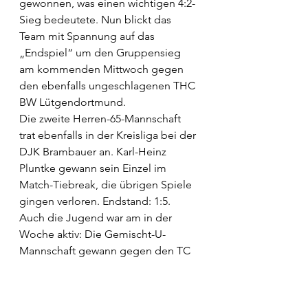
gewonnen, was einen wichtigen 4:2-
Sieg bedeutete. Nun blickt das 
Team mit Spannung auf das 
„Endspiel“ um den Gruppensieg 
am kommenden Mittwoch gegen 
den ebenfalls ungeschlagenen THC 
BW Lütgendortmund.
Die zweite Herren-65-Mannschaft 
trat ebenfalls in der Kreisliga bei der 
DJK Brambauer an. Karl-Heinz 
Pluntke gewann sein Einzel im 
Match-Tiebreak, die übrigen Spiele 
gingen verloren. Endstand: 1:5.
Auch die Jugend war am in der 
Woche aktiv: Die Gemischt-U-
Mannschaft gewann gegen den TC 
Herringen eindrucksvoll. In den 
Einzeln punkteten Bennett 
Schlüppmann, Lenny Kuhlmann und 